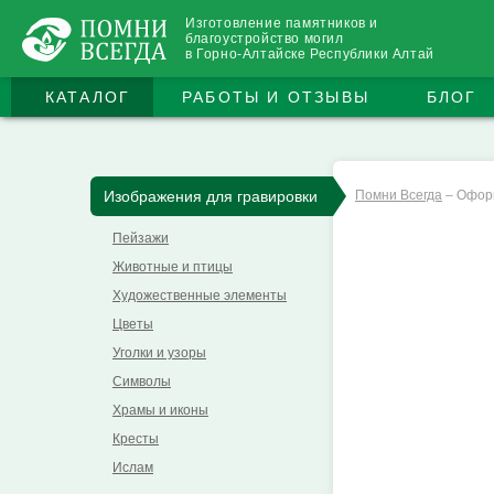
Изготовление памятников и
благоустройство могил
в Горно-Алтайске Республики Алтай
КАТАЛОГ
РАБОТЫ И ОТЗЫВЫ
БЛОГ
Изображения для гравировки
Помни Всегда
–
Офор
Пейзажи
Животные и птицы
Художественные элементы
Цветы
Уголки и узоры
Символы
Храмы и иконы
Кресты
Ислам