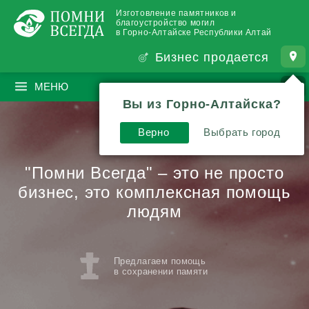
Изготовление памятников и
благоустройство могил
в Горно-Алтайске Республики Алтай
Бизнес продается
МЕНЮ
ПОИСК
?
Вы из Горно-Алтайска?
Верно
Выбрать город
"Помни Всегда" – это не просто
бизнес,
это комплексная помощь
людям
Предлагаем помощь
в сохранении памяти